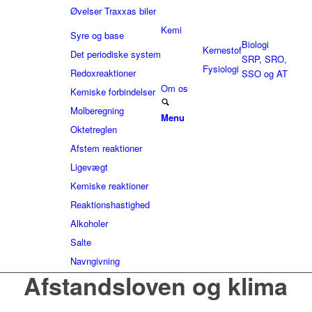
Øvelser Traxxas biler
Kemi
Syre og base
Biologi
Kernestof
Det periodiske system
SRP, SRO,
Fysiologi
Redoxreaktioner
SSO og AT
Om os
Kemiske forbindelser
Molberegning
Menu
Oktetreglen
Afstem reaktioner
Ligevægt
Kemiske reaktioner
Reaktionshastighed
Alkoholer
Salte
Navngivning
Afstandsloven og klima