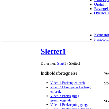
Opdrift
Bevægel
Øvelser T
Kernesto
Fysiologi
Slettet1
Du er her:
Start
1
/
Slettet1
Indholdsfortegnelse
Vid
Video 1 Forlæng en brøk
5:
Video 2 Eksempel – Forlæng
en brøk
Video 3 Brøkregning
grundlæggende
Vide
Video 4 Brøkregning gange