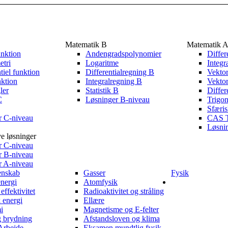
Matematik B
Matematik 
unktion
Andengradspolynomier
Differ
etri
Logaritme
Integr
iel funktion
Differentialregning B
Vektor
nktion
Integralregning B
Vektor
ler
Statistik B
Differ
C
Løsninger B-niveau
Trigon
Sfæris
r C-niveau
CAS T
Løsni
 løsninger
r C-niveau
r B-niveau
r A-niveau
enskab
Gasser
Fysik
nergi
Atomfysik
effektivitet
Radioaktivitet og stråling
 energi
Ellære
i
Magnetisme og E-felter
g brydning
Afstandsloven og klima
Arbejde
Eksamen mundtlig fysik