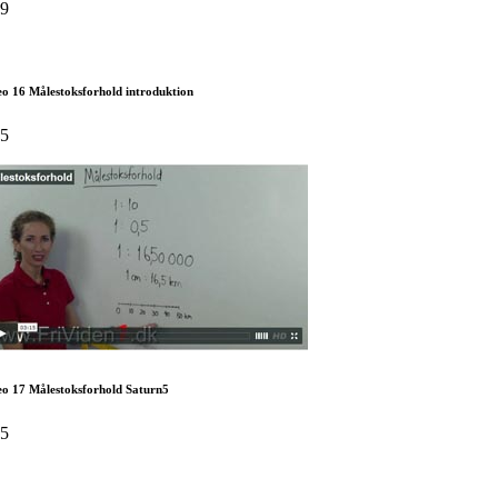
59
o 16 Målestoksforhold introduktion
15
eo 17 Målestoksforhold Saturn5
25