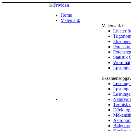
Home
Matematik
Matematik C
Lineær f
Trigonom
Eksponent
Potensfu
Potensreg
Statistik 
Wordmat
Løsninge
Eksamensopgave
Løsninge
Løsninge
Løsninge
Naturvid
Termisk e
Effekt og 
Mekanisk
Astronom
Bølger o
Kraft og 