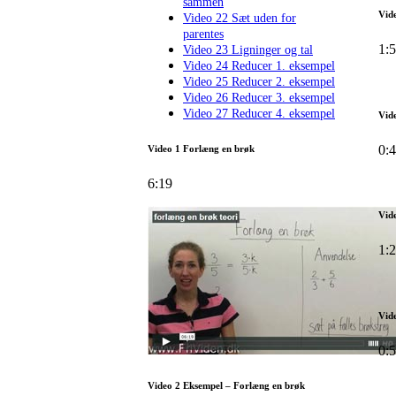
sammen
Vid
Video 22 Sæt uden for
parentes
1:
Video 23 Ligninger og tal
Video 24 Reducer 1. eksempel
Video 25 Reducer 2. eksempel
Video 26 Reducer 3. eksempel
Video 27 Reducer 4. eksempel
Vide
0:
Video 1 Forlæng en brøk
6:19
Vid
1:
Vid
0:
Video 2 Eksempel – Forlæng en brøk