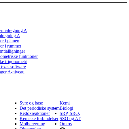
A
entialregning A
alregning A
er i planen
er i rummet
entialligninger
ometriske funktioner
ke trigonometri
exas software
nger A-niveau
Syre og base
Kemi
Det periodiske system
Biologi
Redoxreaktioner
SRP, SRO,
Kemiske forbindelser
SSO og AT
Molberegning
Om os
Oktetreglen