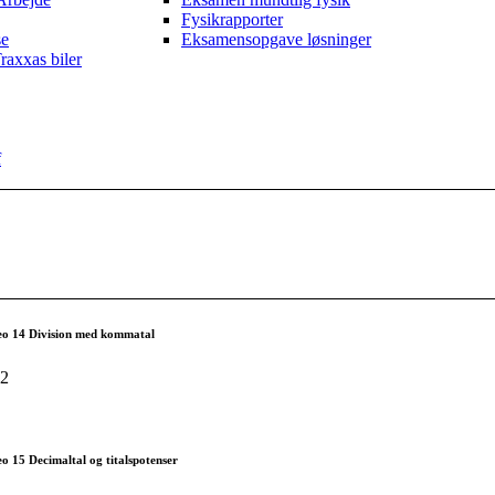
Fysikrapporter
se
Eksamensopgave løsninger
raxxas biler
f
eo 14 Division med kommatal
52
o 15 Decimaltal og titalspotenser