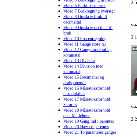
Video 5 Brøkregning division
2:
Video 6 Forkort en brøk
Video 7 Brøkregning oversigt
Video 8 Omskriv brøk til
decimaltal
Vide
Video 9 Omskriv decimal til
brøk
3:
Video 10 Procentregning
Video 11 Gange store tal
Video 12 Gange store tal og
kommatal
Video 13 Division
Video 14 Division med
kommatal
Video 15 Decimaltal og
titalspotenser
Video 16 Målestoksforhold
introduktion
Video 17 Målestoksforhold
Saturn5
Vid
Video 18 Målestoksforhold
del2 Mariehøne
2:
Video 19 Gang ind i parentes
Video 20 Hæv en parentes
Video 21 To parenteser ganges