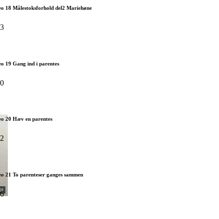
eo 18 Målestoksforhold del2 Mariehøne
53
o 19 Gang ind i parentes
40
eo 20 Hæv en parentes
22
eo 21 To parenteser ganges sammen
56