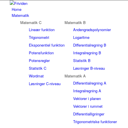
Home
Matematik
Matematik C
Matematik B
Lineær funktion
Andengradspolynomier
Trigonometri
Logaritme
Eksponentiel funktion
Differentialregning B
Potensfunktion
Integralregning B
Potensregler
Statistik B
Statistik C
Løsninger B-niveau
Wordmat
Matematik A
Differentialregning A
Løsninger C-niveau
Integralregning A
Vektorer i planen
Vektorer i rummet
Differentialligninger
Trigonometriske funktioner