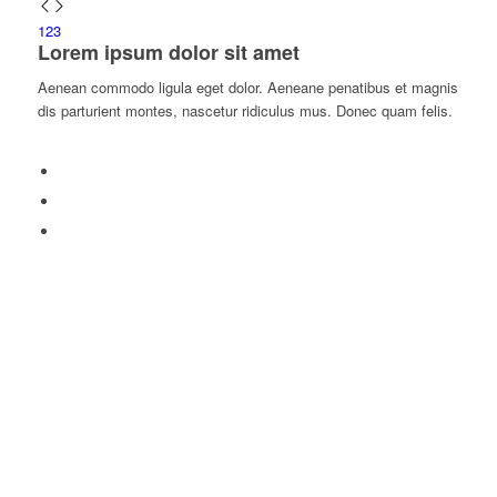
Velkommen til
1
2
3
Lorem ipsum dolor sit amet
Aenean commodo ligula eget dolor. Aeneane penatibus et magnis
dis parturient montes, nascetur ridiculus mus. Donec quam felis.