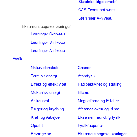
Sfæriske trigonometri
CAS Texas software
Løsninger A-niveau
Eksamensopgave løsninger
Løsninger C-niveau
Løsninger B-niveau
Løsninger A-niveau
Fysik
Naturvidenskab
Gasser
Termisk energi
Atomfysik
Effekt og effektivitet
Radioaktivitet og stråling
Mekanisk energi
Ellære
Astronomi
Magnetisme og E-felter
Bølger og brydning
Afstandsloven og klima
Kraft og Arbejde
Eksamen mundtlig fysik
Opdrift
Fysikrapporter
Bevægelse
Eksamensopgave løsninger