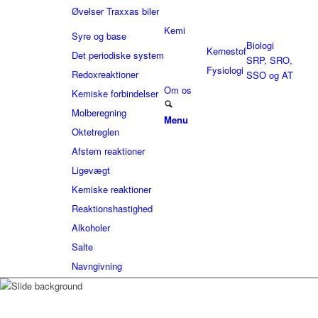
Øvelser Traxxas biler
Kemi
Syre og base
Biologi
Kernestof
Det periodiske system
SRP, SRO,
Fysiologi
Redoxreaktioner
SSO og AT
Om os
Kemiske forbindelser
Molberegning
Menu
Oktetreglen
Afstem reaktioner
Ligevægt
Kemiske reaktioner
Reaktionshastighed
Alkoholer
Salte
Navngivning