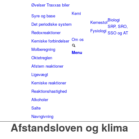
Øvelser Traxxas biler
Kemi
Syre og base
Biologi
Kernestof
Det periodiske system
SRP, SRO,
Fysiologi
Redoxreaktioner
SSO og AT
Om os
Kemiske forbindelser
Molberegning
Menu
Oktetreglen
Afstem reaktioner
Ligevægt
Kemiske reaktioner
Reaktionshastighed
Alkoholer
Salte
Navngivning
Afstandsloven og klima