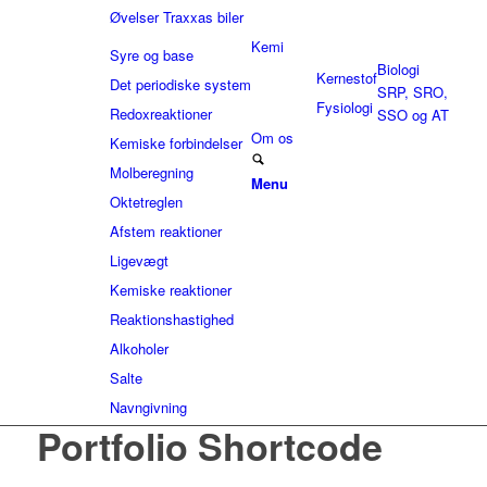
Øvelser Traxxas biler
Kemi
Syre og base
Biologi
Kernestof
Det periodiske system
SRP, SRO,
Fysiologi
Redoxreaktioner
SSO og AT
Om os
Kemiske forbindelser
Molberegning
Menu
Oktetreglen
Afstem reaktioner
Ligevægt
Kemiske reaktioner
Reaktionshastighed
Alkoholer
Salte
Navngivning
Portfolio Shortcode