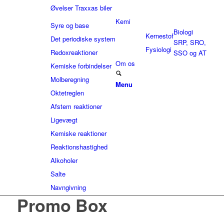
Øvelser Traxxas biler
Kemi
Syre og base
Biologi
Kernestof
Det periodiske system
SRP, SRO,
Fysiologi
Redoxreaktioner
SSO og AT
Om os
Kemiske forbindelser
Molberegning
Menu
Oktetreglen
Afstem reaktioner
Ligevægt
Kemiske reaktioner
Reaktionshastighed
Alkoholer
Salte
Navngivning
Promo Box